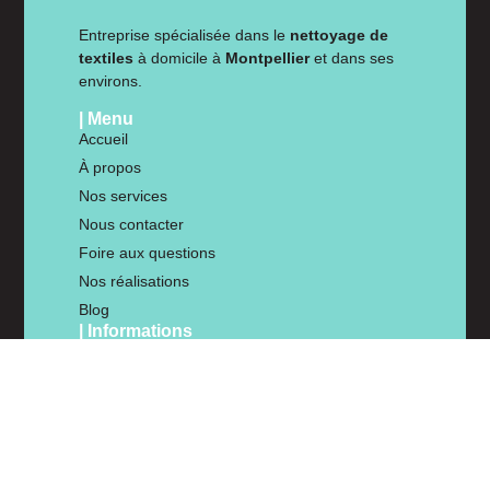
Entreprise spécialisée dans le
nettoyage de
textiles
à domicile à
Montpellier
et dans ses
environs.
| Menu
Accueil
À propos
Nos services
Nous contacter
Foire aux questions
Nos réalisations
Blog
| Informations
Mentions Légales
Politique de Confidentialité
Conditions D'utilisation
Politique de Cookies
| Contact
06 86 63 64 12